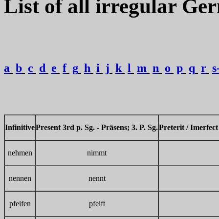
List of all irregular G
a
b
c
d
e
f
g
h
i
j
k
l
m
n
o
p
q
r
s
Infiniti
ve
Present 3rd p. Sg. -
Präsens; 3. P. Sg.
Preterit / Imerfect
nehmen
nimmt
nennen
nennt
pfeifen
pfeift