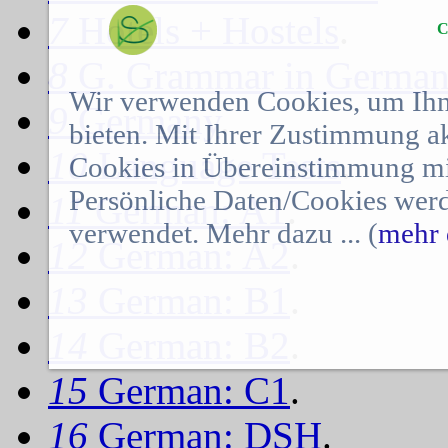
7
Hotels + Hostels
.
C
8
G. Grammar in Germa
Wir verwenden Cookies, um Ihn
9
Germany
.
bieten. Mit Ihrer Zustimmung a
10
Language Tests
.
Cookies in Übereinstimmung mit
Persönliche Daten/Cookies werd
11
German: A1
.
verwendet. Mehr dazu ... (
mehr 
12
German: A2
.
13
German: B1
.
14
German: B2
.
15
German: C1
.
16
German: DSH
.