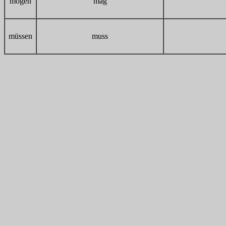
mögen
mag
müssen
muss