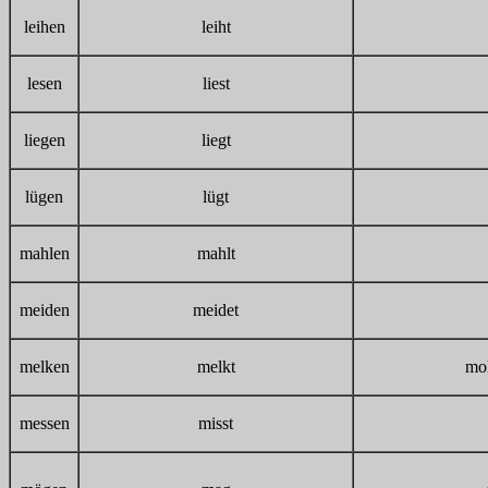
leihen
leiht
lesen
liest
liegen
liegt
lügen
lügt
mahlen
mahlt
meiden
meidet
melken
melkt
mol
messen
misst