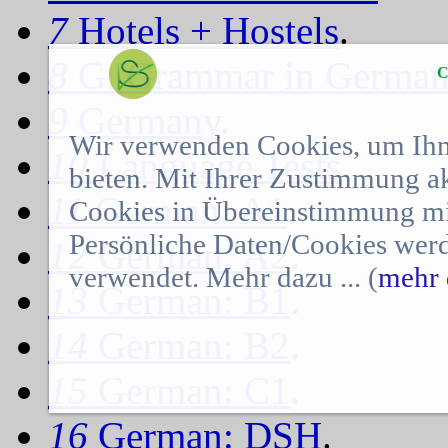
7
Hotels + Hostels
.
8
G. Grammar in Germa
C
9
Germany
.
Wir verwenden Cookies, um Ihn
10
Language Tests
.
bieten. Mit Ihrer Zustimmung a
11
German: A1
.
Cookies in Übereinstimmung mit
Persönliche Daten/Cookies werd
12
German: A2
.
verwendet. Mehr dazu ... (
mehr 
13
German: B1
.
14
German: B2
.
15
German: C1
.
16
German: DSH
.