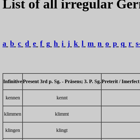
List of all irregular G
a
b
c
d
e
f
g
h
i
j
k
l
m
n
o
p
q
r
s
Infiniti
ve
Present 3rd p. Sg. -
Präsens; 3. P. Sg.
Preterit / Imerfect
kennen
kennt
klimmen
klimmt
klingen
klingt