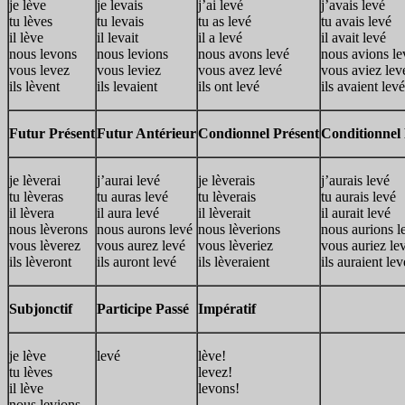
je lève
je levais
j’ai levé
j’avais levé
tu lèves
tu levais
tu as levé
tu avais levé
il lève
il levait
il a levé
il avait levé
nous levons
nous levions
nous avons levé
nous avions le
vous levez
vous leviez
vous avez levé
vous aviez lev
ils lèvent
ils levaient
ils ont levé
ils avaient levé
Futur Présent
Futur Antérieur
Condionnel Présent
Conditionnel
je lèverai
j’aurai levé
je lèverais
j’aurais levé
tu lèveras
tu auras levé
tu lèverais
tu aurais levé
il lèvera
il aura levé
il lèverait
il aurait levé
nous lèverons
nous aurons levé
nous lèverions
nous aurions l
vous lèverez
vous aurez levé
vous lèveriez
vous auriez le
ils lèveront
ils auront levé
ils lèveraient
ils auraient lev
Subjonctif
Participe Passé
Impératif
je lève
levé
lève!
tu lèves
levez!
il lève
levons!
nous levions