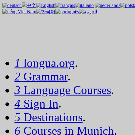
1
longua.org
.
2
Grammar
.
3
Language Courses
.
4
Sign In
.
5
Destinations
.
6
Courses in Munich
.