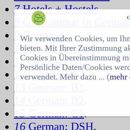
7
Hotels + Hostels
.
C
8
G. Grammar in Germa
9
Germany
.
Wir verwenden Cookies, um Ihn
10
Language Tests
.
bieten. Mit Ihrer Zustimmung a
Cookies in Übereinstimmung mit
11
German: A1
.
Persönliche Daten/Cookies werd
12
German: A2
.
verwendet. Mehr dazu ... (
mehr 
13
German: B1
.
14
German: B2
.
15
German: C1
.
16
German: DSH
.