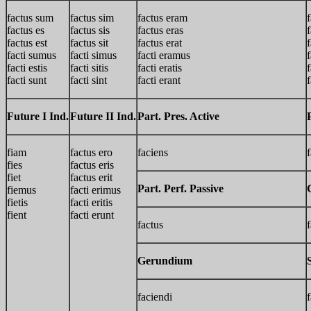
factus sum
factus sim
factus eram
factus es
factus sis
factus eras
factus est
factus sit
factus erat
f
facti sumus
facti simus
facti eramus
facti estis
facti sitis
facti eratis
f
facti sunt
facti sint
facti erant
f
Future I Ind.
Future II Ind.
Part. Pres. Active
fiam
factus ero
faciens
fies
factus eris
fiet
factus erit
Part. Perf. Passive
fiemus
facti erimus
fietis
facti eritis
fient
facti erunt
factus
Gerundium
faciendi