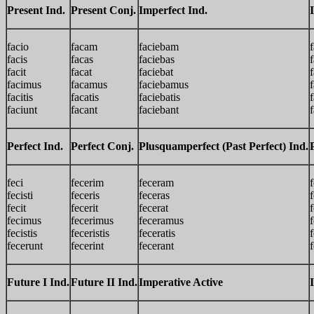
Present Ind.
Present Conj.
Imperfect Ind.
facio
facam
faciebam
facis
facas
faciebas
facit
facat
faciebat
f
facimus
facamus
faciebamus
facitis
facatis
faciebatis
f
faciunt
facant
faciebant
Perfect Ind.
Perfect Conj.
Plusquamperfect (Past Perfect) Ind.
feci
fecerim
feceram
fecisti
feceris
feceras
fecit
fecerit
fecerat
f
fecimus
fecerimus
feceramus
fecistis
feceristis
feceratis
f
fecerunt
fecerint
fecerant
f
Future I Ind.
Future II Ind.
Imperative Active