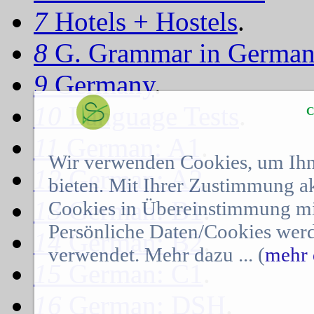
7
Hotels + Hostels
.
8
G. Grammar in Germa
9
Germany
.
10
Language Tests
.
C
11
German: A1
.
Wir verwenden Cookies, um Ihn
12
German: A2
.
bieten. Mit Ihrer Zustimmung a
13
German: B1
.
Cookies in Übereinstimmung mit
Persönliche Daten/Cookies werd
14
German: B2
.
verwendet. Mehr dazu ... (
mehr 
15
German: C1
.
16
German: DSH
.