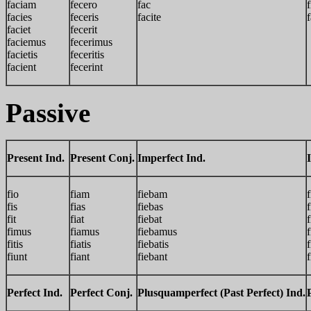
faciam
fecero
fac
f
facies
feceris
facite
faciet
fecerit
faciemus
fecerimus
facietis
feceritis
facient
fecerint
Passive
Present Ind.
Present Conj.
Imperfect Ind.
fio
fiam
fiebam
fis
fias
fiebas
f
fit
fiat
fiebat
f
fimus
fiamus
fiebamus
fitis
fiatis
fiebatis
f
fiunt
fiant
fiebant
f
Perfect Ind.
Perfect Conj.
Plusquamperfect (Past Perfect) Ind.