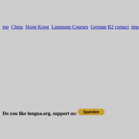
top
China
Hong Kong
Language Courses
German
B2
contact
imp
Do you like longua.org, support us: