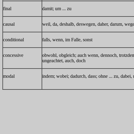
final
damit; um ... zu
causal
weil, da, deshalb, deswegen, daher, darum, wege
conditional
falls, wenn, im Falle, sonst
concessive
obwohl, obgleich; auch wenn, dennoch, trotzdem,
ungeachtet, auch, doch
modal
indem; wobei; dadurch, dass; ohne ... zu, dabei, m