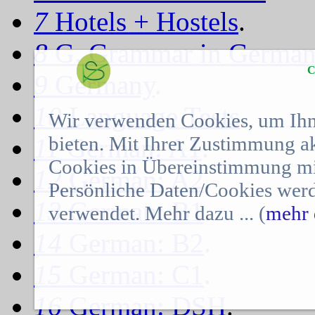
7
Hotels + Hostels
.
8
G. Grammar in Germa
C
9
Germany
.
10
Language Tests
.
Wir verwenden Cookies, um Ihn
bieten. Mit Ihrer Zustimmung a
11
German: A1
.
Cookies in Übereinstimmung mit
12
German: A2
.
Persönliche Daten/Cookies werd
13
German: B1
.
verwendet. Mehr dazu ... (
mehr 
14
German: B2
.
15
German: C1
.
16
German: DSH
.