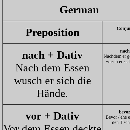
German
C
onju
Pr
e
position
nac
nach + Dativ
Nachdem er ge
wusch er sic
Nach dem Essen
wusch er sich die
Hände.
bevor
vor + Dativ
Bevor / ehe er
den Tisch
Vor dem Essen deckte