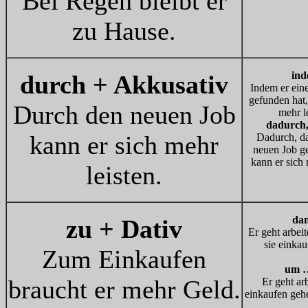
Bei Regen bleibt er
zu Hause.
in
durch + Akkusativ
Indem er ein
gefunden hat,
Durch den neuen Job
mehr le
dadurch
kann er sich mehr
Dadurch, da
neuen Job ge
kann er sich 
leisten.
da
zu + Dativ
Er geht arbeit
sie einkau
Zum Einkaufen
um 
braucht er mehr Geld.
Er geht ar
einkaufen geh