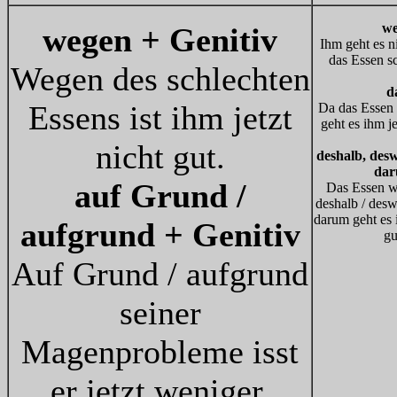
we
wegen + Genitiv
Ihm geht es ni
das Essen sc
Wegen des schlechten
d
Essens ist ihm jetzt
Da das Essen 
geht es ihm je
nicht gut.
deshalb, des
da
auf Grund /
Das Essen wa
deshalb / desw
darum geht es i
aufgrund + Genitiv
gu
Auf Grund / aufgrund
seiner
Magenprobleme isst
er jetzt weniger.