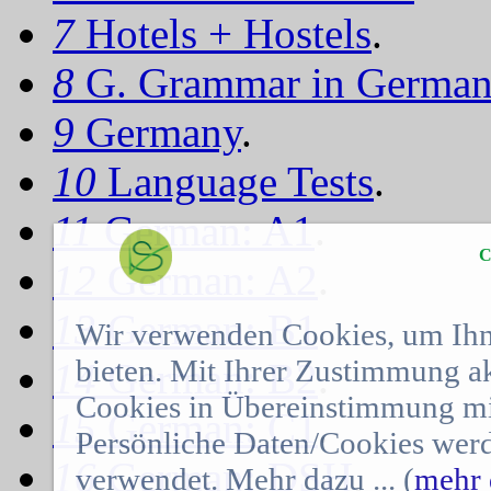
7
Hotels + Hostels
.
8
G. Grammar in Germa
9
Germany
.
10
Language Tests
.
11
German: A1
.
C
12
German: A2
.
13
German: B1
.
Wir verwenden Cookies, um Ihn
bieten. Mit Ihrer Zustimmung a
14
German: B2
.
Cookies in Übereinstimmung mit
15
German: C1
.
Persönliche Daten/Cookies werd
16
German: DSH
.
verwendet. Mehr dazu ... (
mehr 