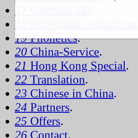
17
German: ZD
.
18
Individual Instruction
19
Phonetics
.
20
China-Service
.
21
Hong Kong Special
.
22
Translation
.
23
Chinese in China
.
24
Partners
.
25
Offers
.
26
Contact
.